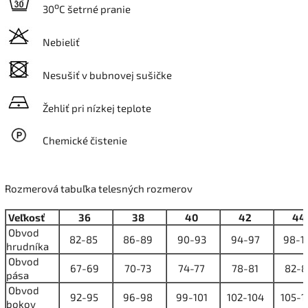
o
30
C šetrné pranie
Nebieliť
Nesušiť v bubnovej sušičke
Žehliť pri nízkej teplote
Chemické čistenie
Rozmerová tabuľka telesných rozmerov
Veľkosť
36
38
40
42
44
Obvod
82-85
86-89
90-93
94-97
98-1
hrudníka
Obvod
67-69
70-73
74-77
78-81
82-8
pása
Obvod
92-95
96-98
99-101
102-104
105-1
bokov