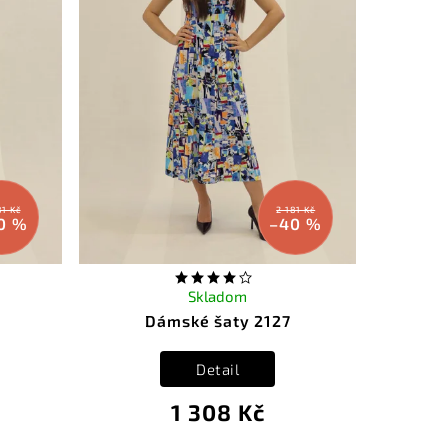
81 Kč
2 181 Kč
0 %
–40 %
Skladom
Dámské šaty 2127
Detail
1 308 Kč