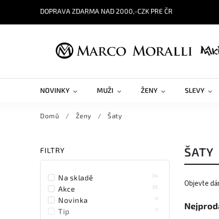
DOPRAVA ZDARMA NAD 2000,-CZK PRE ČR
NOVINKY
MUŽI
ŽENY
SLEVY
Domů
/
Ženy
/
Šaty
ŠATY
FILTRY
34
Na skladě
Objevte dám
30
Akce
4
Novinka
Nejprod
0
Tip