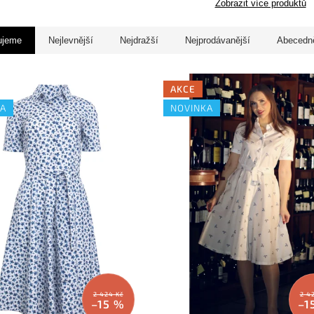
Zobrazit více produktů
ujeme
Nejlevnější
Nejdražší
Nejprodávanější
Abecedn
AKCE
KA
NOVINKA
2 424 Kč
2 4
–15 %
–1