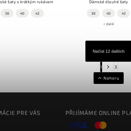
ké šaty s krátkým rukávem
Dámské dlouhé šaty
38
40
42
38
40
42
+ další
Načíst 12 dalších
1
3
Nahoru
ÁCIE PRE VÁS
PŘIJÍMÁME ONLINE PL