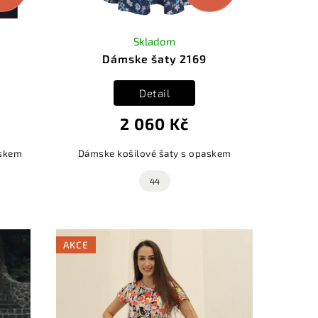
Skladom
Dámske šaty 2169
Detail
2 060 Kč
askem
Dámske košilové šaty s opaskem
44
AKCE