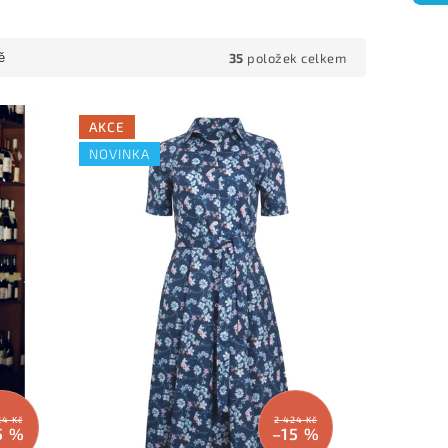
35
položek celkem
ě
AKCE
NOVINKA
24 Kč
2 424 Kč
5 %
–15 %