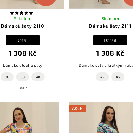
Skladom
Skladom
Dámské šaty 2110
Dámské šaty 2111
Detail
Detail
1 308 Kč
1 308 Kč
Dámské dlouhé šaty
Dámské šaty s krátkým ruk
36
38
40
42
46
+ další
AKCE