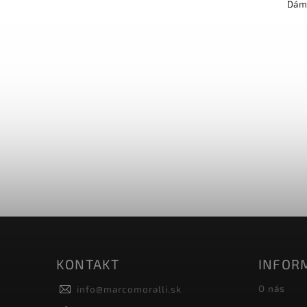
Dáms
KONTAKT
INFORM
O nás
info
@
marcomoralli.sk