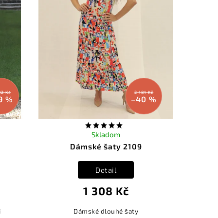
02 Kč
2 181 Kč
9 %
–40 %
Skladom
Dámské šaty 2109
Detail
1 308 Kč
i
Dámské dlouhé šaty