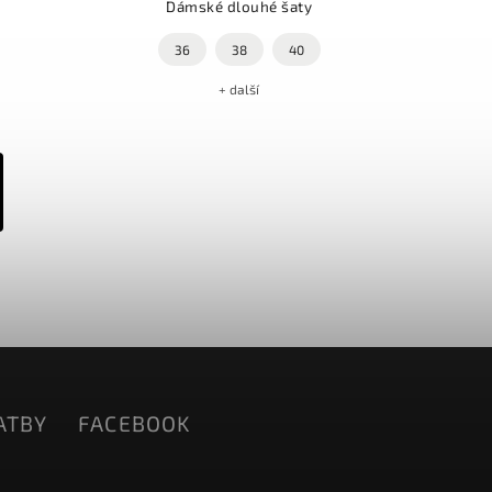
Dámské dlouhé šaty
36
38
40
+ další
ATBY
FACEBOOK