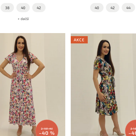
38
40
42
40
42
44
+ další
AKCE
2 181 Kč
2 1
–40 %
–4