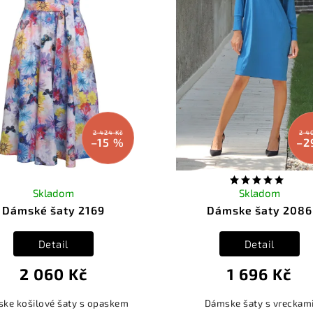
2 424 Kč
2 4
–15 %
–2
Skladom
Skladom
Dámské šaty 2169
Dámske šaty 2086
Detail
Detail
2 060 Kč
1 696 Kč
ke košilové šaty s opaskem
Dámske šaty s vreckam