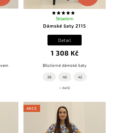
Skladom
Dámské šaty 2115
Detail
1 308 Kč
ávem
Bíločerné dámské šaty
38
40
42
+ další
AKCE