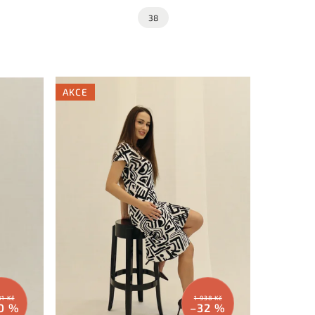
38
AKCE
81 Kč
1 938 Kč
0 %
–32 %