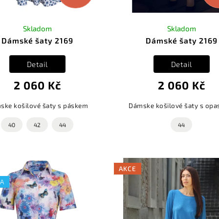
Skladom
Skladom
Dámské šaty 2169
Dámské šaty 2169
Detail
Detail
2 060 Kč
2 060 Kč
ske košilové šaty s páskem
Dámske košilové šaty s op
40
42
44
44
AKCE
KA