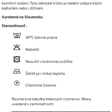
komfort nošení. Toto dámské tričko je ideální volba k bílým
kalhotám nebo i džínám.
Vyrobené na Slovensku
Starostlivosť :
o
30
C šetrné pranie
Nebieliť
Nesušiť v bubnovej sušičke
Žehliť pri nízkej teplote
Chemické čistenie
Rozmerová tabuľka telesných rozmerov. Miery
uvedené v centimetroch: