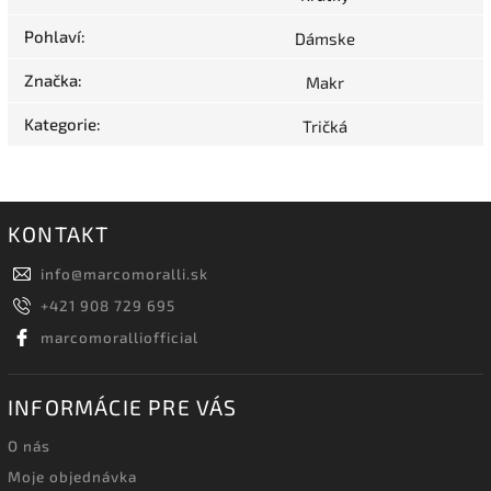
Pohlaví
:
Dámske
Značka
:
Makr
Kategorie
:
Tričká
KONTAKT
info
@
marcomoralli.sk
+421 908 729 695
marcomoralliofficial
INFORMÁCIE PRE VÁS
O nás
Moje objednávka