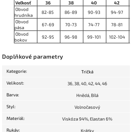
Veľkosť
36
38
40
42
Obvod
82-85
86-89
90-93
94-97
hrudníka
Obvod
67-69
70-73
74-77
78-81
pása
Obvod
92-95
96-98
99-101
102-104
bokov
Doplňkové parametry
Kategorie
:
Tričká
Velikost
:
36, 38, 40, 42, 44, 46
Barva
:
Hnědá, Bílá
Styl
:
Volnočasový
Materiál
:
Viskóza 94%, Elastan 6%
Rukáv
:
Krátky