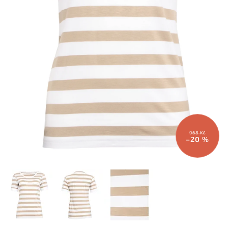
968 Kč
–20 %