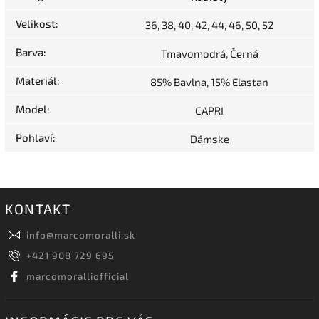
Velikost
:
36, 38, 40, 42, 44, 46, 50, 52
Barva
:
Tmavomodrá, Černá
Materiál
:
85% Bavlna, 15% Elastan
Model
:
CAPRI
Pohlaví
:
Dámske
KONTAKT
info
@
marcomoralli.sk
+421 908 729 695
marcomoralliofficial