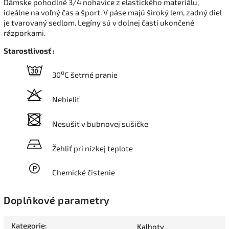
Dámske pohodlné 3/4 nohavice z elastického materiálu,
ideálne na voľný čas a šport. V páse majú široký lem, zadný diel
je tvarovaný sedlom. Legíny sú v dolnej časti ukončené
rázporkami.
Starostlivosť :
o
30
C šetrné pranie
Nebieliť
Nesušiť v bubnovej sušičke
Žehliť pri nízkej teplote
Chemické čistenie
Doplňkové parametry
Kategorie
:
Kalhoty