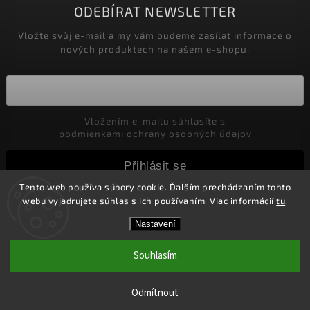
ODEBÍRAT NEWSLETTER
Vložte svůj e-mail a my vám budeme zasílat informace o
nových produktech na našem e-shopu.
Vložením e-mailu súhlasíte s
podmienkami ochrany osobných údajov
Přihlásit se
Tento web používa súbory cookie. Ďalším prechádzaním tohto
webu vyjadrujete súhlas s ich používaním. Viac informácií
tu
.
Copyright 2026
Marco Moralli
. Všechna práva vyhrazena.
Nastavení
Upravit nastavení cookies
Souhlasím
Vytvořil
Shoptet
| Design
Shoptak.cz.
Doprava ZDARMA nad 2000,-CZK pre ČR
Odmítnout