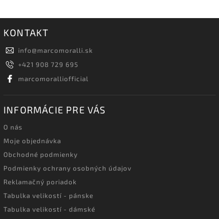
KONTAKT
info
@
marcomoralli.sk
+421 908 729 695
marcomoralliofficial
INFORMÁCIE PRE VÁS
O nás
Moje objednávka
Obchodné podmienky
Podmienky ochrany osobných údajov
Reklamačný poriadok
Tabulka velikostí - pánske
Tabulka velikostí - dámské