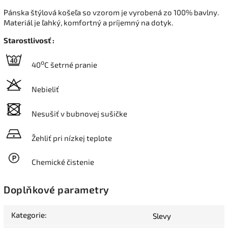
Pánska štýlová košeľa so vzorom je vyrobená zo 100% bavlny.
Materiál je ľahký, komfortný a príjemný na dotyk.
Starostlivosť :
o
40
C šetrné pranie
Nebieliť
Nesušiť v bubnovej sušičke
Žehliť pri nízkej teplote
Chemické čistenie
Doplňkové parametry
Kategorie
:
Slevy