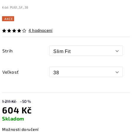
Kód:
PU61_SF_38
AKCE
4 hodnocení
Strih
Veľkosť
1 211 Kč
–50 %
604 Kč
Skladom
Možnosti doručení