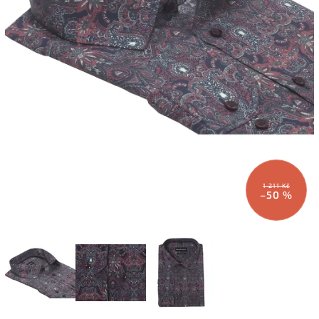
1 211 Kč
–50 %