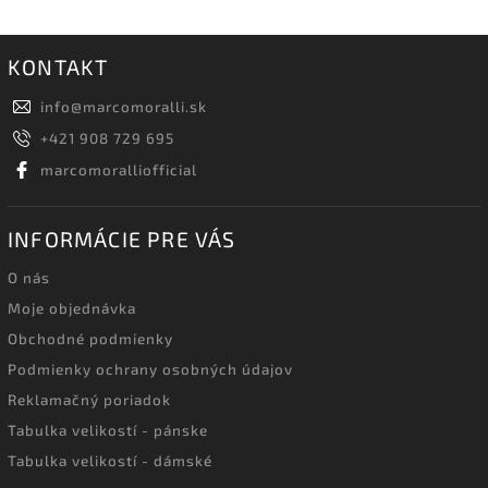
KONTAKT
info
@
marcomoralli.sk
+421 908 729 695
marcomoralliofficial
INFORMÁCIE PRE VÁS
O nás
Moje objednávka
Obchodné podmienky
Podmienky ochrany osobných údajov
Reklamačný poriadok
Tabulka velikostí - pánske
Tabulka velikostí - dámské