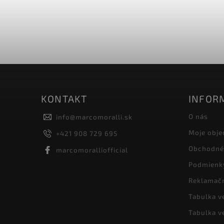
KONTAKT
INFORM
O nás
info
@
marcomoralli.sk
Moje obje
+421 908 729 695
Obchodné
marcomoralliofficial
Podmienk
Reklamač
Tabulka ve
Tabulka v