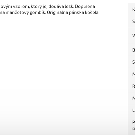
ovým vzorom, ktorý jej dodáva lesk. Doplnená
K
 na manžetový gombík. Originálna pánska košeľa
S
V
B
S
M
R
M
L
P
ú