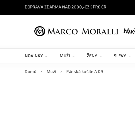
DOPRAVA ZDARMA NAD 2000,-CZK PRE ČR
NOVINKY
MUŽI
ŽENY
SLEVY
Domů
/
Muži
/
Pánská košile A 09