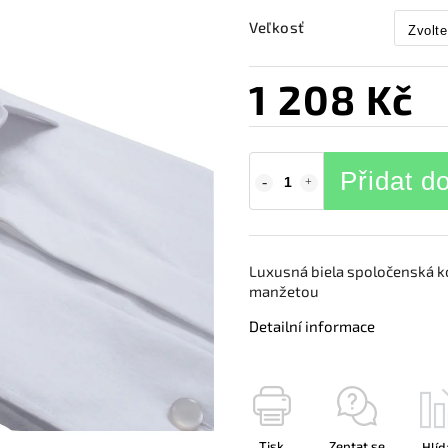
Veľkosť
1 208 Kč
Přidat d
Luxusná biela spoločenská k
manžetou
Detailní informace
Tisk
Zeptat se
Hlíd