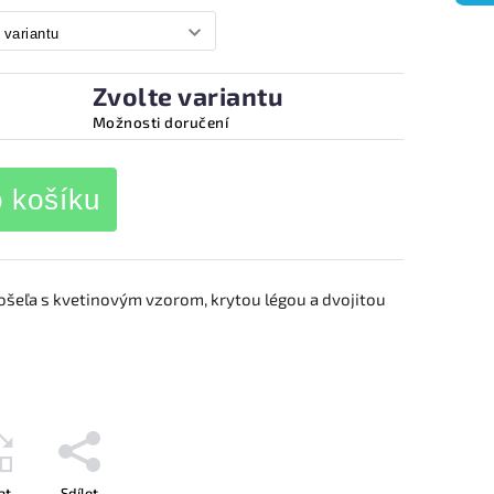
Zvolte variantu
Možnosti doručení
o košíku
ošeľa s kvetinovým vzorom, krytou légou a dvojitou
at
Sdílet