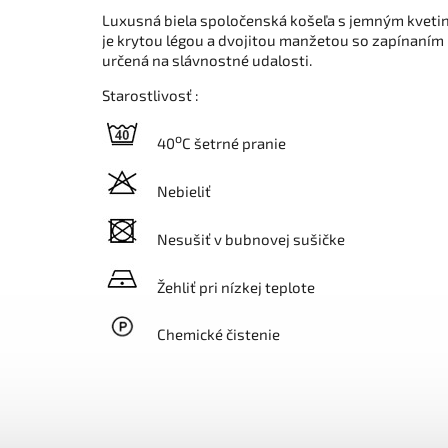
Luxusná biela spoločenská košeľa s jemným kvetin
je krytou légou a dvojitou manžetou so zapínaním
určená na slávnostné udalosti.
Starostlivosť :
o
40
C šetrné pranie
Nebieliť
Nesušiť v bubnovej sušičke
Žehliť pri nízkej teplote
Chemické čistenie