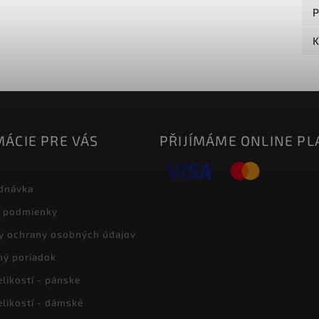
P
K
ÁCIE PRE VÁS
PŘIJÍMÁME ONLINE PL
dnávka
 podmienky
y ochrany osobných údajov
ný poriadok
likostí - pánske
elikostí - dámské