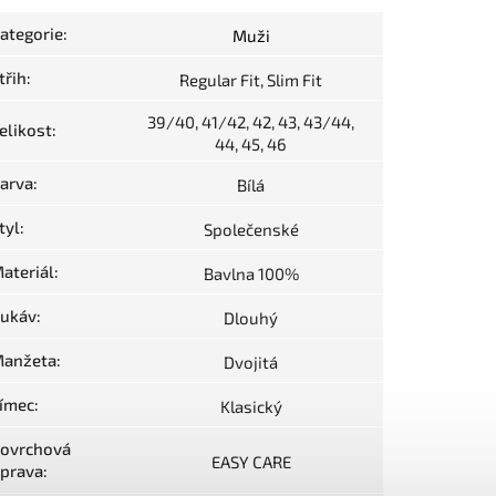
ategorie
:
Muži
třih
:
Regular Fit, Slim Fit
39/40, 41/42, 42, 43, 43/44,
elikost
:
44, 45, 46
arva
:
Bílá
tyl
:
Společenské
ateriál
:
Bavlna 100%
ukáv
:
Dlouhý
anžeta
:
Dvojitá
ímec
:
Klasický
ovrchová
EASY CARE
prava
: