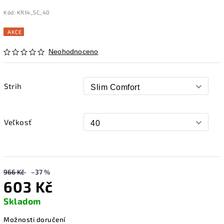
Kód:
KR14_SC_40
AKCE
Neohodnoceno
Strih
Veľkosť
966 Kč
–37 %
603 Kč
Skladom
Možnosti doručení