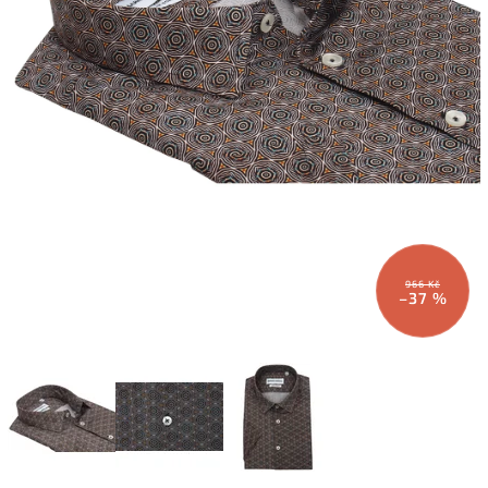
966 Kč
–37 %