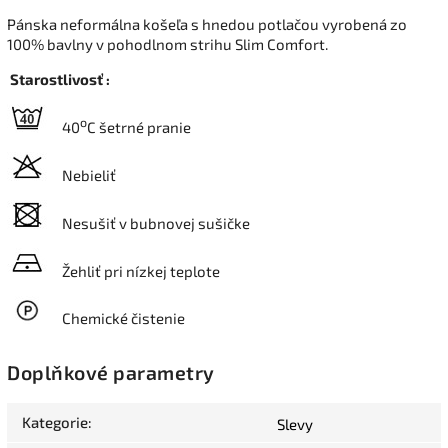
Pánska neformálna košeľa s hnedou potlačou vyrobená zo
100% bavlny v pohodlnom strihu Slim Comfort.
Starostlivosť :
o
40
C šetrné pranie
Nebieliť
Nesušiť v bubnovej sušičke
Žehliť pri nízkej teplote
Chemické čistenie
Doplňkové parametry
Kategorie
:
Slevy