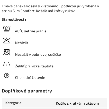
Tmavá pánska košeľa s kvetovanou potlačou je vyrobená v
strihu Slim Comfort. Košeľa má krátky rukáv.
Starostlivosť :
o
40
C šetrné pranie
Nebieliť
Nesušiť v bubnovej sušičke
Žehliť pri nízkej teplote
Chemické čistenie
Doplňkové parametry
Kategorie
:
Košile s krátkým rukávem