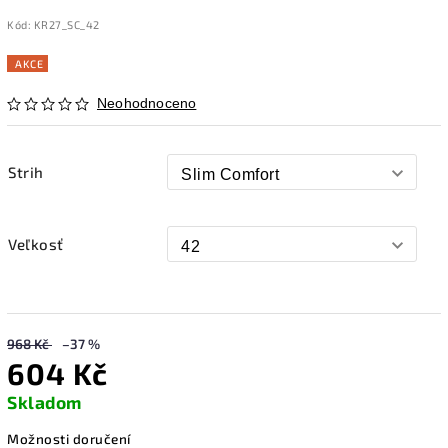
Kód:
KR27_SC_42
AKCE
Neohodnoceno
Strih
Veľkosť
968 Kč
–37 %
604 Kč
Skladom
Možnosti doručení