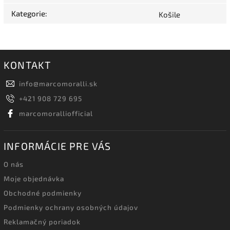
Kategorie
:
Košile
KONTAKT
info
@
marcomoralli.sk
+421 908 729 695
marcomoralliofficial
INFORMÁCIE PRE VÁS
O nás
Moje objednávka
Obchodné podmienky
Podmienky ochrany osobných údajov
Reklamačný poriadok