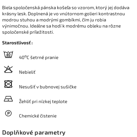
Biela spoločenská pánska košeľa so vzorom, ktorý jej dodáva
krásny lesk. Doplnená je vo vnútornom golieri kontrastnou
modrou stuhou a modrými gombíkmi, čím ju robia
výnimočnou. Ideálne sa hodí k modrému obleku na rôzne
spoločenské príležitosti.
Starostlivosť :
o
40
C šetrné pranie
Nebieliť
Nesušiť v bubnovej sušičke
Žehliť pri nízkej teplote
Chemické čistenie
Doplňkové parametry