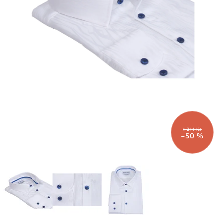
1 211 Kč
–50 %