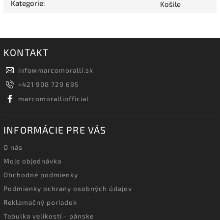
Kategorie
:
Košile
KONTAKT
info
@
marcomoralli.sk
+421 908 729 695
marcomoralliofficial
INFORMÁCIE PRE VÁS
O nás
Moje objednávka
Obchodné podmienky
Podmienky ochrany osobných údajov
Reklamačný poriadok
Tabulka velikostí - pánske