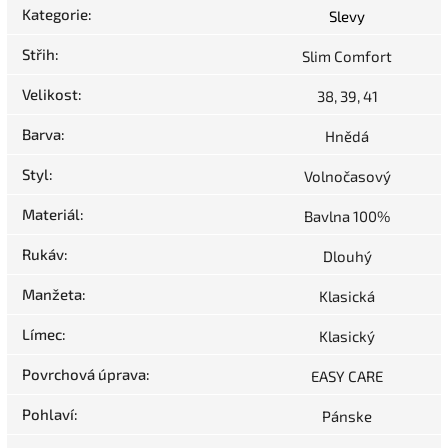
Kategorie
:
Slevy
Střih
:
Slim Comfort
Velikost
:
38, 39, 41
Barva
:
Hnědá
Styl
:
Volnočasový
Materiál
:
Bavlna 100%
Rukáv
:
Dlouhý
Manžeta
:
Klasická
Límec
:
Klasický
Povrchová úprava
:
EASY CARE
Pohlaví
:
Pánske