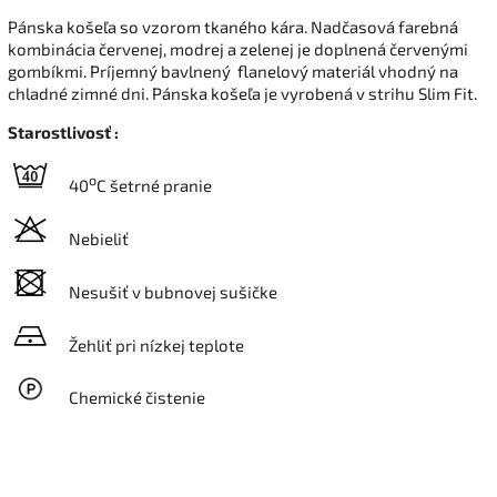
Pánska košeľa so vzorom tkaného kára. Nadčasová farebná
kombinácia červenej, modrej a zelenej je doplnená červenými
gombíkmi. Príjemný bavlnený flanelový materiál vhodný na
chladné zimné dni. Pánska košeľa je vyrobená v strihu Slim Fit.
Starostlivosť :
o
40
C šetrné pranie
Nebieliť
Nesušiť v bubnovej sušičke
Žehliť pri nízkej teplote
Chemické čistenie