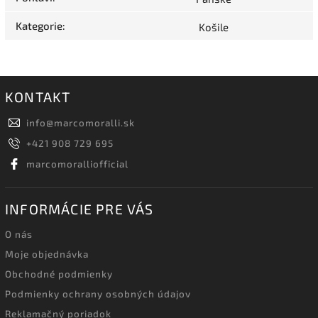
Kategorie
:
Košile
KONTAKT
info
@
marcomoralli.sk
+421 908 729 695
marcomoralliofficial
INFORMÁCIE PRE VÁS
O nás
Moje objednávka
Obchodné podmienky
Podmienky ochrany osobných údajov
Reklamačný poriadok