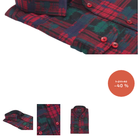
1 211 Kč
–40 %