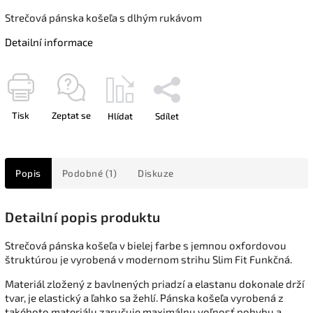
Strečová pánska košeľa s dlhým rukávom
Detailní informace
Tisk
Zeptat se
Hlídat
Sdílet
Popis
Podobné (1)
Diskuze
Detailní popis produktu
Strečová pánska košeľa v bielej farbe s jemnou oxfordovou
štruktúrou je vyrobená v modernom strihu Slim Fit Funkčná.
Materiál zložený z bavlnených priadzí a elastanu dokonale drží
tvar, je elastický a ľahko sa žehlí. Pánska košeľa vyrobená z
takéhoto materiálu zaručuje maximálnu voľnosť pohybu a