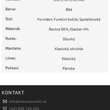
Barva
:
Bílá
Styl
:
Formální, Funkční košile, Společenské
Materiál
:
Bavlna 96%, Elastan 4%
Rukáv
:
Dlouhý
Manžeta
:
Klasická, okrúhla
Límec
:
Klasický
Pohlaví
:
Pánske
KONTAKT
info
@
marcomoralli.sk
+421 908 729 695