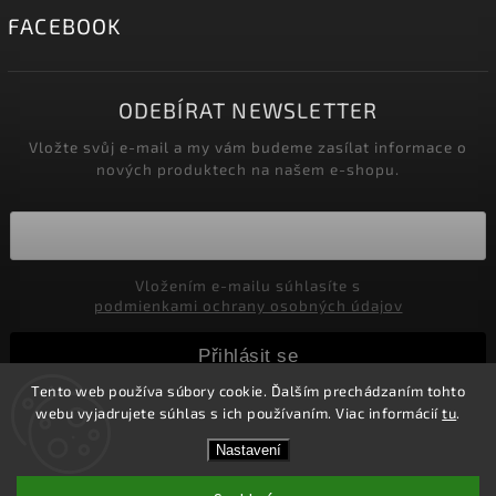
FACEBOOK
ODEBÍRAT NEWSLETTER
Vložte svůj e-mail a my vám budeme zasílat informace o
nových produktech na našem e-shopu.
Vložením e-mailu súhlasíte s
podmienkami ochrany osobných údajov
Přihlásit se
Tento web používa súbory cookie. Ďalším prechádzaním tohto
webu vyjadrujete súhlas s ich používaním. Viac informácií
tu
.
Copyright 2026
Marco Moralli
. Všechna práva vyhrazena.
Nastavení
Upravit nastavení cookies