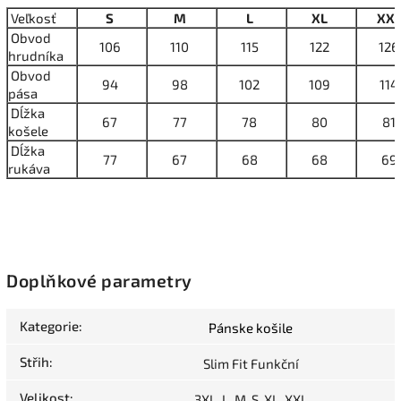
Veľkosť
S
M
L
XL
XX
Obvod
106
110
115
122
126
hrudníka
Obvod
94
98
102
109
114
pása
Dĺžka
67
77
78
80
81
košele
Dĺžka
77
67
68
68
69
rukáva
Doplňkové parametry
Kategorie
:
Pánske košile
Střih
:
Slim Fit Funkční
Velikost
:
3XL, L, M, S, XL, XXL