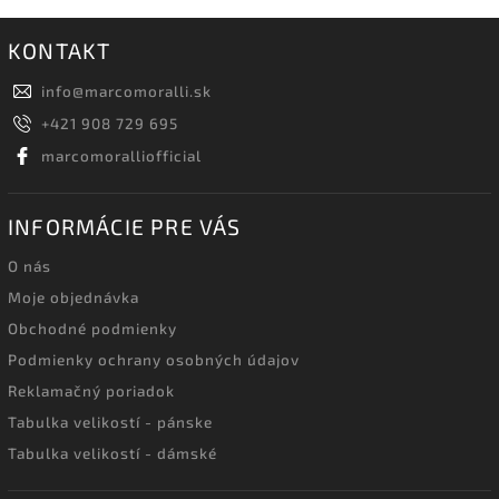
KONTAKT
info
@
marcomoralli.sk
+421 908 729 695
marcomoralliofficial
INFORMÁCIE PRE VÁS
O nás
Moje objednávka
Obchodné podmienky
Podmienky ochrany osobných údajov
Reklamačný poriadok
Tabulka velikostí - pánske
Tabulka velikostí - dámské