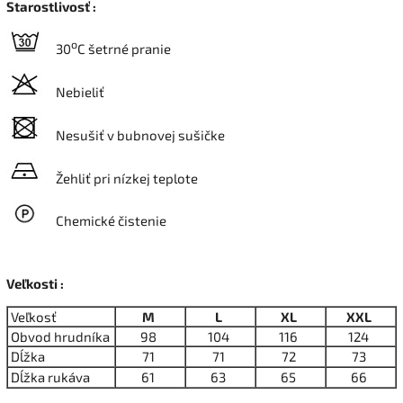
Starostlivosť :
o
30
C šetrné pranie
Nebieliť
Nesušiť v bubnovej sušičke
Žehliť pri nízkej teplote
Chemické čistenie
Veľkosti :
Veľkosť
M
L
XL
XXL
Obvod hrudníka
98
104
116
124
Dĺžka
71
71
72
73
Dĺžka rukáva
61
63
65
66