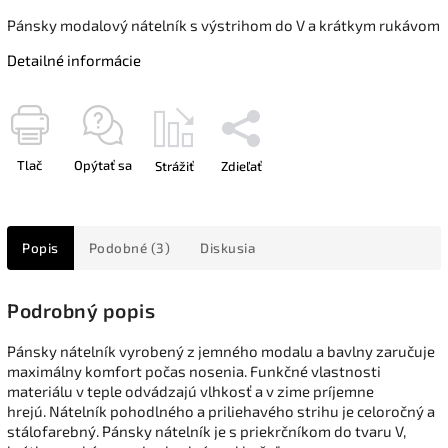
Pánsky modalový nátelník s výstrihom do V a krátkym rukávom
Detailné informácie
Tlač
Opýtať sa
Strážiť
Zdieľať
Popis
Podobné (3)
Diskusia
Podrobný popis
Pánsky nátelník vyrobený z jemného modalu a bavlny zaručuje
maximálny komfort počas nosenia. Funkčné vlastnosti
materiálu v teple odvádzajú vlhkosť a v zime príjemne
hrejú. Nátelník pohodlného a priliehavého strihu je celoročný a
stálofarebný. Pánsky nátelník je s priekrčníkom do tvaru V,