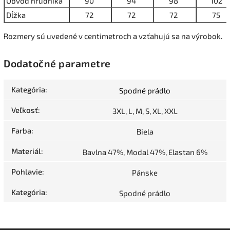
Obvod hrudníka
90
94
98
102
Dĺžka
72
72
72
75
Rozmery sú uvedené v centimetroch a vzťahujú sa na výrobok.
Dodatočné parametre
Kategória
:
Spodné prádlo
Veľkosť
:
3XL, L, M, S, XL, XXL
Farba
:
Biela
Materiál
:
Bavlna 47%, Modal 47%, Elastan 6%
Pohlavie
:
Pánske
Kategória
:
Spodné prádlo