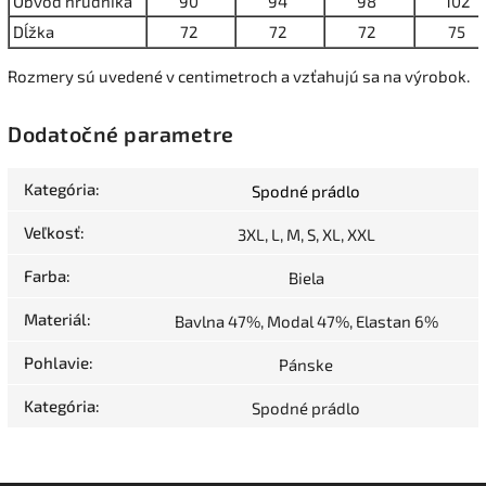
Obvod hrudníka
90
94
98
102
Dĺžka
72
72
72
75
Rozmery sú uvedené v centimetroch a vzťahujú sa na výrobok.
Dodatočné parametre
Kategória
:
Spodné prádlo
Veľkosť
:
3XL, L, M, S, XL, XXL
Farba
:
Biela
Materiál
:
Bavlna 47%, Modal 47%, Elastan 6%
Pohlavie
:
Pánske
Kategória
:
Spodné prádlo