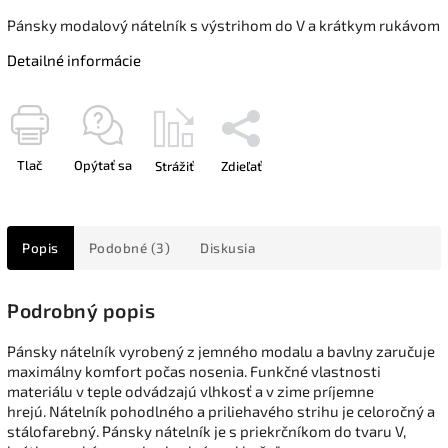
Pánsky modalový nátelník s výstrihom do V a krátkym rukávom
Detailné informácie
Tlač
Opýtať sa
Strážiť
Zdieľať
Popis
Podobné (3)
Diskusia
Podrobný popis
Pánsky nátelník vyrobený z jemného modalu a bavlny zaručuje
maximálny komfort počas nosenia. Funkčné vlastnosti
materiálu v teple odvádzajú vlhkosť a v zime príjemne
hrejú. Nátelník pohodlného a priliehavého strihu je celoročný a
stálofarebný. Pánsky nátelník je s priekrčníkom do tvaru V,