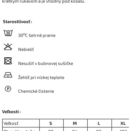
krátkym rukávom a je vhodný pod košeľu.
Starostlivosť :
o
30
C šetrné pranie
Nebieliť
Nesušiť v bubnovej sušičke
Žehliť pri nízkej teplote
Chemické čistenie
Veľkosti :
Veľkosť
S
M
L
XL