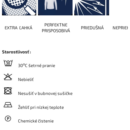
PERFEKTNE
EXTRA ĽAHKÁ
PRIEDUŠNÁ
NEPRIE
PRISPOSOBIVÁ
Starostlivosť :
o
30
C šetrné pranie
Nebieliť
Nesušiť v bubnovej sušičke
Žehliť pri nízkej teplote
Chemické čistenie