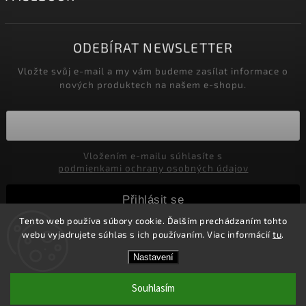
ODEBÍRAT NEWSLETTER
Vložte svůj e-mail a my vám budeme zasílat informace o
nových produktech na našem e-shopu.
Vložením e-mailu súhlasíte s
podmienkami ochrany osobných údajov
Přihlásit se
Tento web používa súbory cookie. Ďalším prechádzaním tohto
webu vyjadrujete súhlas s ich používaním. Viac informácií
tu
.
Copyright 2026
Marco Moralli
. Všechna práva vyhrazena.
Nastavení
Upravit nastavení cookies
Souhlasím
Vytvořil
Shoptet
| Design
Shoptak.cz.
Doprava ZDARMA nad 2000,-CZK pre ČR