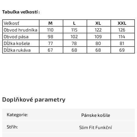
Tabuľka veľkostí :
Veľkosť
M
L
XL
XXL
Obvod hrudníka
110
115
122
126
Obvod pása
98
102
109
114
Dĺžka košele
77
78
80
81
Dĺžka rukáva
67
68
68
69
Doplňkové parametry
Kategorie
:
Pánske košile
Střih
:
Slim Fit Funkční