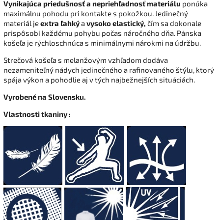
Vynikajúca priedušnosť a nepriehľadnosť materiálu
ponúka
maximálnu pohodu pri kontakte s pokožkou. Jedinečný
materiál je
extra ľahký
a
vysoko elastický,
čím sa dokonale
prispôsobí každému pohybu počas náročného dňa. Pánska
košeľa je rýchloschnúca s minimálnymi nárokmi na údržbu.
Strečová košeľa s melanžovým vzhľadom dodáva
nezameniteľný nádych jedinečného a rafinovaného štýlu, ktorý
spája výkon a pohodlie aj v tých najbežnejších situáciách.
Vyrobené na Slovensku.
Vlastnosti tkaniny :