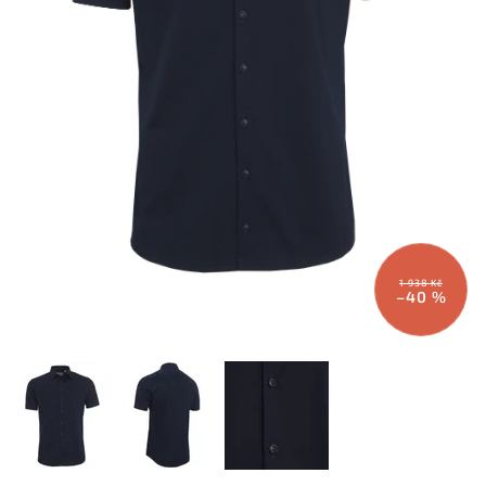
1 938 Kč
–40 %