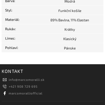
Barva
:
Modrá
Styl
:
Funkční košile
Materiál
:
89% Bavlna, 11% Elastan
Rukáv
:
Krátky
Límec
:
Klasický
Pohlaví
:
Pánske
KONTAKT
info
@
marcomoralli.sk
+421 908 729 695
marcomoralliofficial