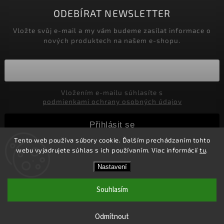
ODEBÍRAT NEWSLETTER
Vložte svůj e-mail a my vám budeme zasílat informace o
nových produktech na našem e-shopu.
Vložením e-mailu súhlasíte s
podmienkami ochrany osobných údajov
Přihlásit se
Tento web používa súbory cookie. Ďalším prechádzaním tohto
webu vyjadrujete súhlas s ich používaním. Viac informácií
tu
.
Copyright 2026
Marco Moralli
. Všechna práva vyhrazena.
Nastavení
Upravit nastavení cookies
Souhlasím
Vytvořil
Shoptet
| Design
Shoptak.cz.
Doprava ZDARMA nad 2000,-CZK pre ČR
Odmítnout