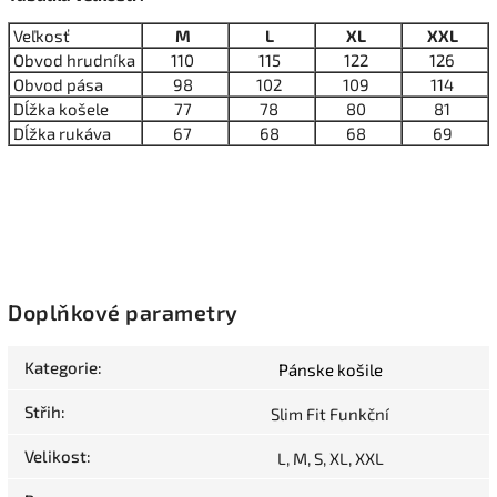
Veľkosť
M
L
XL
XXL
Obvod hrudníka
110
115
122
126
Obvod pása
98
102
109
114
Dĺžka košele
77
78
80
81
Dĺžka rukáva
67
68
68
69
Doplňkové parametry
Kategorie
:
Pánske košile
Střih
:
Slim Fit Funkční
Velikost
:
L, M, S, XL, XXL