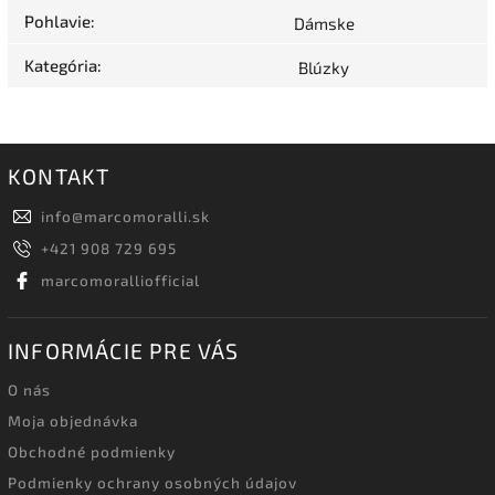
Pohlavie
:
Dámske
Kategória
:
Blúzky
KONTAKT
info
@
marcomoralli.sk
+421 908 729 695
marcomoralliofficial
INFORMÁCIE PRE VÁS
O nás
Moja objednávka
Obchodné podmienky
Podmienky ochrany osobných údajov