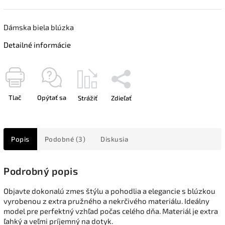
Dámska biela blúzka
Detailné informácie
Tlač
Opýtať sa
Strážiť
Zdieľať
Popis
Podobné (3)
Diskusia
Podrobný popis
Objavte dokonalú zmes štýlu a pohodlia a elegancie s blúzkou
vyrobenou z extra pružného a nekrčivého materiálu. Ideálny
model pre perfektný vzhľad počas celého dňa. Materiál je extra
ľahký a veľmi príjemný na dotyk.