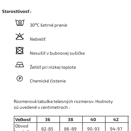
Starostlivosť :
o
30
C šetrné pranie
Nebieliť
Nesušiť v bubnovej sušičke
Žehliť pri nízkej teplote
Chemické čistenie
Rozmerová tabuľka telesných rozmerov. Hodnoty
sú uvedené v centimetroch :
Veľkosť
36
38
40
42
Obvod
82-85
86-89
90-93
94-97