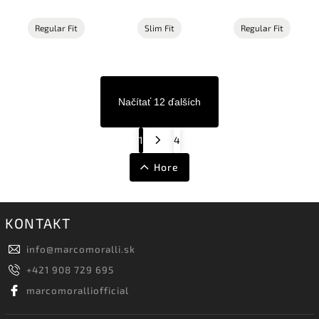
Regular Fit
Slim Fit
Regular Fit
Načítať 12 ďalších
1
4
Hore
KONTAKT
info
@
marcomoralli.sk
+421 908 729 695
marcomoralliofficial