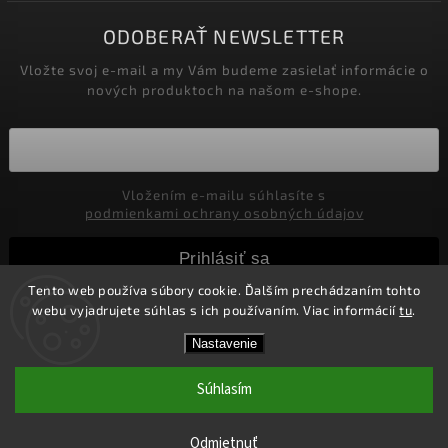
ODOBERAŤ NEWSLETTER
Vložte svoj e-mail a my Vám budeme zasielať informácie o
nových produktoch na našom e-shope.
Vložením e-mailu súhlasíte s
podmienkami ochrany osobných údajov
Prihlásiť sa
Tento web používa súbory cookie. Ďalším prechádzaním tohto
webu vyjadrujete súhlas s ich používaním. Viac informácií
tu
.
Copyright 2026
Marco Moralli
. Všetky práva vyhradené.
Nastavenie
Upraviť nastavenie cookies
Súhlasím
Vytvořil
Shoptet
| Design
Shoptak.cz.
Doprava ZDARMA nad 45,- Eur pre SR
Odmietnuť