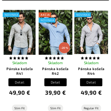
Najpredávanejšie
Abecedne
NOVINKA
AKCIA
NOVINKA
NOVINKA
–20 %
Skladom
Skladom
Skladom
Pánska košeľa
Pánska košeľa
Pánska košeľa
R41
R42
R44
Detail
Detail
Detail
49,90 €
39,90 €
49,90 €
Slim Fit
Slim Fit
Regular Fit