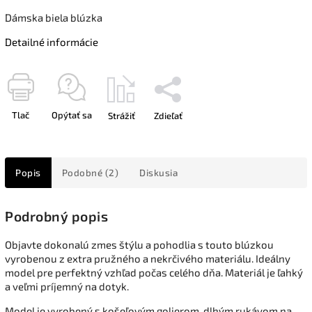
Dámska biela blúzka
Detailné informácie
Tlač
Opýtať sa
Strážiť
Zdieľať
Popis
Podobné (2)
Diskusia
Podrobný popis
Objavte dokonalú zmes štýlu a pohodlia s touto blúzkou
vyrobenou z extra pružného a nekrčivého materiálu. Ideálny
model pre perfektný vzhľad počas celého dňa. Materiál je ľahký
a veľmi príjemný na dotyk.
Model je vyrobený s košeľovým golierom, dlhým rukávom na