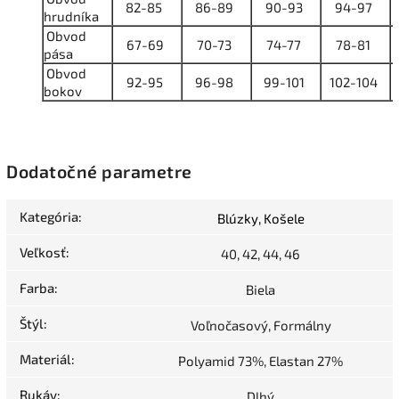
82-85
86-89
90-93
94-97
hrudníka
Obvod
67-69
70-73
74-77
78-81
pása
Obvod
92-95
96-98
99-101
102-104
bokov
Dodatočné parametre
Kategória
:
Blúzky, Košele
Veľkosť
:
40, 42, 44, 46
Farba
:
Biela
Štýl
:
Voľnočasový, Formálny
Materiál
:
Polyamid 73%, Elastan 27%
Rukáv
:
Dlhý