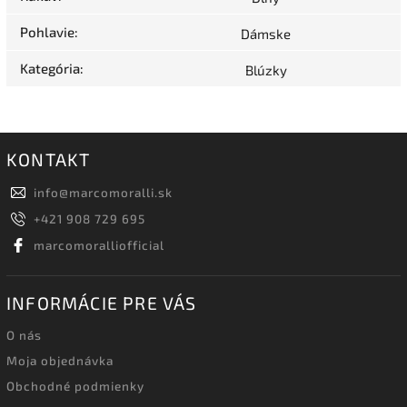
Pohlavie
:
Dámske
Kategória
:
Blúzky
KONTAKT
info
@
marcomoralli.sk
+421 908 729 695
marcomoralliofficial
INFORMÁCIE PRE VÁS
O nás
Moja objednávka
Obchodné podmienky