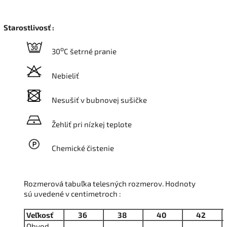
Starostlivosť :
o
30
C šetrné pranie
Nebieliť
Nesušiť v bubnovej sušičke
Žehliť pri nízkej teplote
Chemické čistenie
Rozmerová tabuľka telesných rozmerov. Hodnoty
sú uvedené v centimetroch :
Veľkosť
36
38
40
42
Obvod