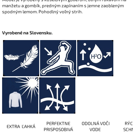
manžetu a gombík, predným zapínaním s jemne zaobleným
spodným lemom. Pohodlný voľný strih.
Vyrobené na Slovensku.
PERFEKTNE
ODOLNÁ VOČI
RÝC
EXTRA ĽAHKÁ
PRISPOSOBIVÁ
VODE
SCHN