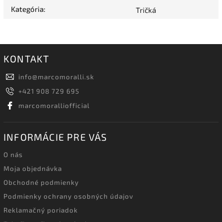
Kategória
:
Tričká
KONTAKT
info
@
marcomoralli.sk
+421 908 729 695
marcomoralliofficial
INFORMÁCIE PRE VÁS
O nás
Moja objednávka
Obchodné podmienky
Podmienky ochrany osobných údajov
Reklamačný poriadok