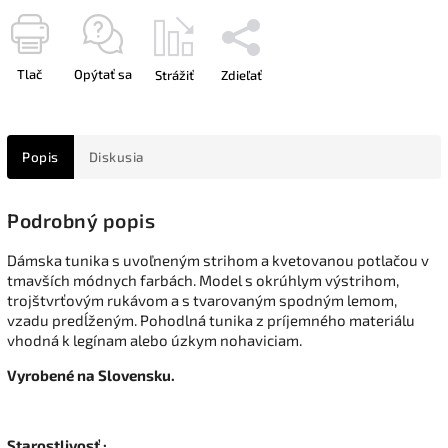
Tlač
Opýtať sa
Strážiť
Zdieľať
Popis
Diskusia
Podrobný popis
Dámska tunika s uvoľneným strihom a kvetovanou potlačou v
tmavších módnych farbách. Model s okrúhlym výstrihom,
trojštvrťovým rukávom a s tvarovaným spodným lemom,
vzadu predĺženým. Pohodlná tunika z príjemného materiálu
vhodná k legínam alebo úzkym nohaviciam.
Vyrobené na Slovensku.
Starostlivosť :