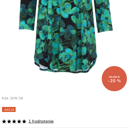
49,90 €
–20 %
Kód:
3219/38
AKCIA
1 hodnotenie