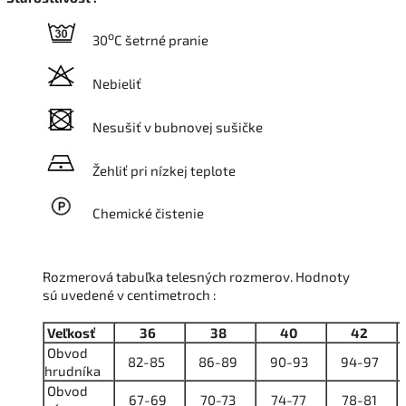
o
30
C šetrné pranie
Nebieliť
Nesušiť v bubnovej sušičke
Žehliť pri nízkej teplote
Chemické čistenie
Rozmerová tabuľka telesných rozmerov. Hodnoty
sú uvedené v centimetroch :
Veľkosť
36
38
40
42
Obvod
82-85
86-89
90-93
94-97
hrudníka
Obvod
67-69
70-73
74-77
78-81