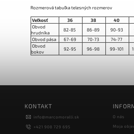
Rozmerová tabuľka telesných rozmerov
Veľkosť
36
38
40
Obvod
82-85
86-89
90-93
hrudníka
Obvod pása
67-69
70-73
74-77
Obvod
92-95
96-98
99-101
bokov
KONTAKT
INFORM
O nás
info
@
marcomoralli.sk
Moja obje
+421 908 729 695