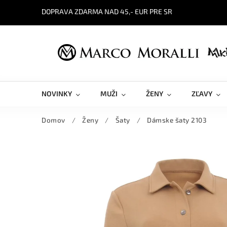
DOPRAVA ZDARMA NAD 45,- EUR PRE SR
NOVINKY
MUŽI
ŽENY
ZĽAVY
Domov
/
Ženy
/
Šaty
/
Dámske šaty 2103