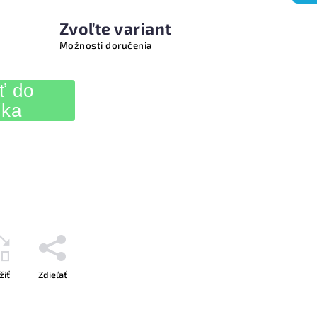
Zvoľte variant
Možnosti doručenia
ť do
íka
žiť
Zdieľať