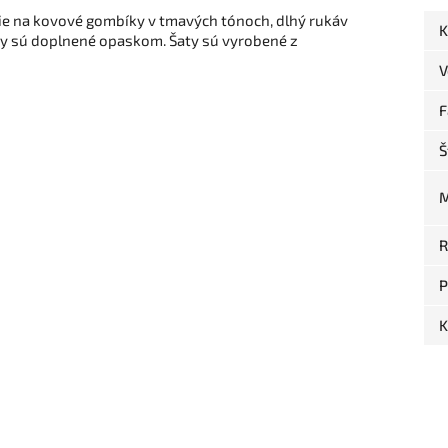
ie na kovové gombíky v tmavých tónoch, dlhý rukáv
K
y sú doplnené opaskom. Šaty sú vyrobené z
V
F
Š
M
R
P
K