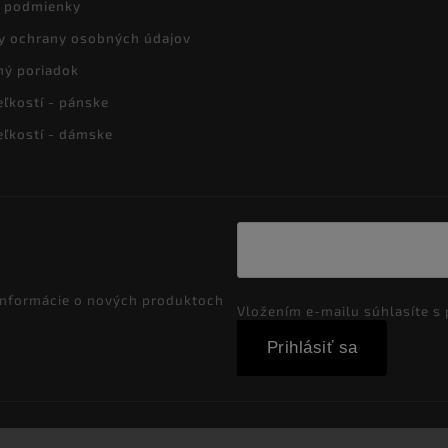
 podmienky
y ochrany osobných údajov
ný poriadok
eľkostí - pánske
eľkostí - dámske
 informácie o nových produktoch
Vložením e-mailu súhlasíte s
Prihlásiť sa
Copyright 2026
Marco Moralli
. Všetky práva vyhradené.