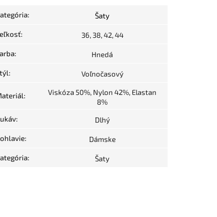
ategória
:
Šaty
eľkosť
:
36, 38, 42, 44
arba
:
Hnedá
týl
:
Voľnočasový
Viskóza 50%, Nylon 42%, Elastan
ateriál
:
8%
ukáv
:
Dlhý
ohlavie
:
Dámske
ategória
:
Šaty