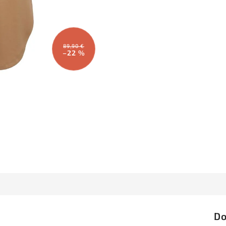
89,90 €
–22 %
Do