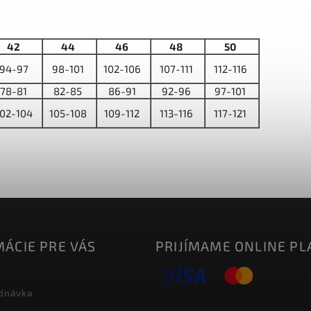
42
44
46
48
50
94-97
98-101
102-106
107-111
112-116
78-81
82-85
86-91
92-96
97-101
102-104
105-108
109-112
113-116
117-121
ÁCIE PRE VÁS
PRIJÍMAME ONLINE PL
dnávka