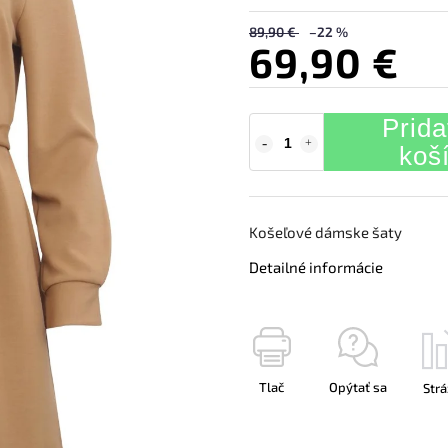
89,90 €
–22 %
69,90 €
Prida
koš
Košeľové dámske šaty
Detailné informácie
Tlač
Opýtať sa
Strá