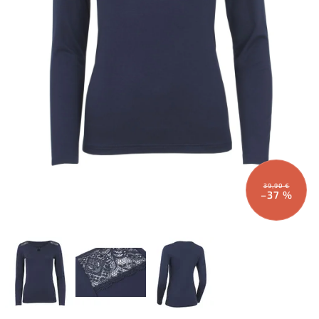
39,90 €
–37 %