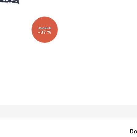
39,90 €
–37 %
Do