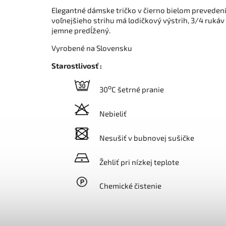
Elegantné dámske tričko v čierno bielom preveden
voľnejšieho strihu má lodičkový výstrih, 3/4 ruk
jemne predĺžený.
Vyrobené na Slovensku
Starostlivosť :
o
30
C šetrné pranie
Nebieliť
Nesušiť v bubnovej sušičke
Žehliť pri nízkej teplote
Chemické čistenie