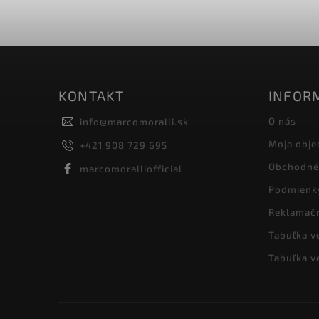
KONTAKT
INFORM
O nás
info
@
marcomoralli.sk
Moja obje
+421 908 729 695
Obchodné
marcomoralliofficial
Podmienk
Reklamač
Tabuľka v
Tabuľka v