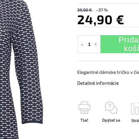
39,90 €
–37 %
24,90 €
Prida
koš
Elegantné dámske tričko v či
Detailné informácie
Tlač
Opýtať sa
Strá