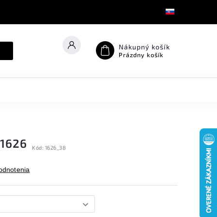
Nákupný košík
Prázdny košík
1626
Kód:
1626_38
odnotenia