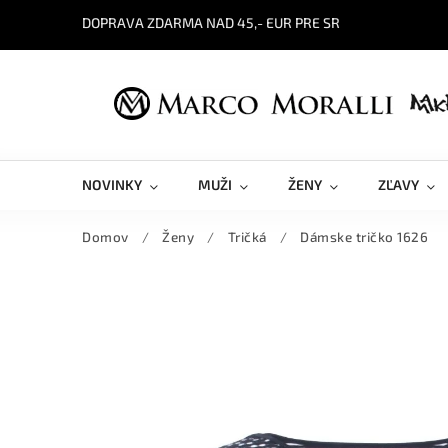
DOPRAVA ZDARMA NAD 45,- EUR PRE SR
NOVINKY
MUŽI
ŽENY
ZĽAVY
Domov
/
Ženy
/
Tričká
/
Dámske tričko 1626