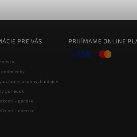
ÁCIE PRE VÁS
PRIJÍMAME ONLINE PL
dnávka
 podmienky
y ochrany osobných údajov
ný poriadok
eľkostí - pánske
eľkostí - dámske