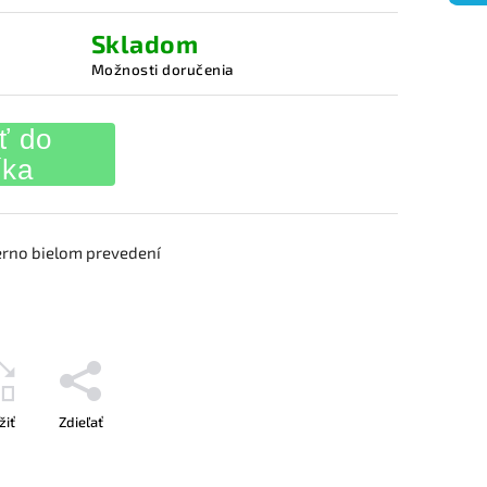
Skladom
Možnosti doručenia
ť do
íka
erno bielom prevedení
žiť
Zdieľať