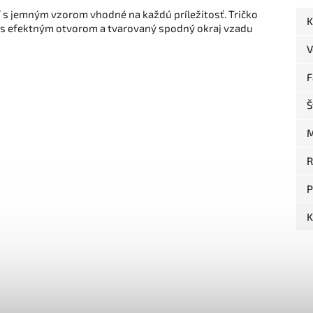
í s jemným vzorom vhodné na každú príležitosť. Tričko
K
áv s efektným otvorom a tvarovaný spodný okraj vzadu
V
F
Š
M
R
P
K