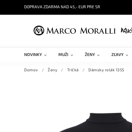
DOPRAVA ZDARMA NAD 45,- EUR PRE SR
NOVINKY
MUŽI
ŽENY
ZĽAVY
Domov
/
Ženy
/
Tričká
/
Dámsky rolák 1355