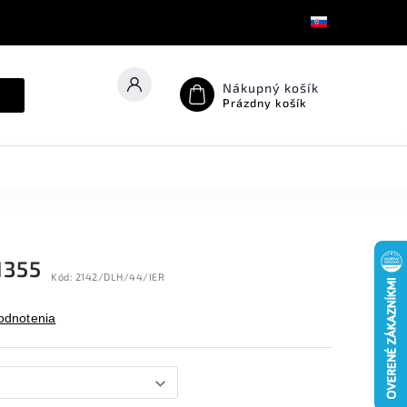
Nákupný košík
Prázdny košík
1355
Kód:
2142/DLH/44/IER
odnotenia