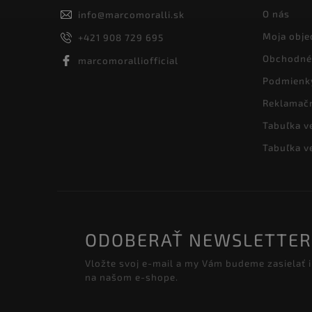
O nás
info
@
marcomoralli.sk
Moja obje
+421 908 729 695
Obchodné
marcomoralliofficial
Podmienk
Reklamač
Tabuľka v
Tabuľka v
ODOBERAŤ NEWSLETTER
Vložte svoj e-mail a my Vám budeme zasielať
na našom e-shope.