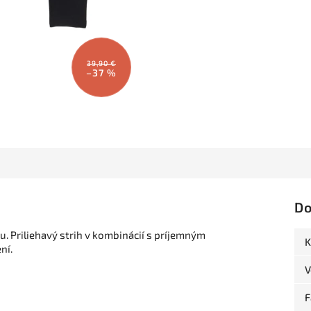
39,90 €
–37 %
Do
 Priliehavý strih v kombinácií s príjemným
K
ní.
V
F