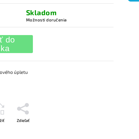
Skladom
Možnosti doručenia
ť do
íka
zového úpletu
žiť
Zdieľať