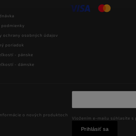
dnávka
 podmienky
y ochrany osobných údajov
ný poriadok
eľkostí - pánske
eľkostí - dámske
 informácie o nových produktoch
Vložením e-mailu súhlasíte s
Prihlásiť sa