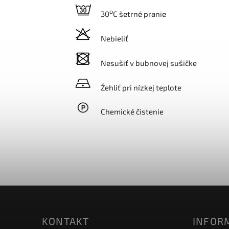
o
30
C šetrné pranie
Nebieliť
Nesušiť v bubnovej sušičke
Žehliť pri nízkej teplote
Chemické čistenie
KONTAKT
INFORM