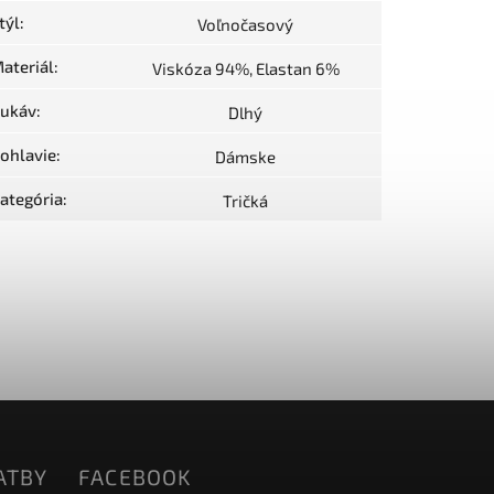
týl
:
Voľnočasový
ateriál
:
Viskóza 94%, Elastan 6%
ukáv
:
Dlhý
ohlavie
:
Dámske
ategória
:
Tričká
ATBY
FACEBOOK