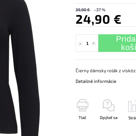
39,90 €
–37 %
24,90 €
Prida
koš
Čierny dámsky rolák z viskó
Detailné informácie
Tlač
Opýtať sa
Strá