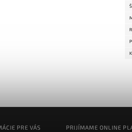
Š
M
R
P
K
ÁCIE PRE VÁS
PRIJÍMAME ONLINE PL