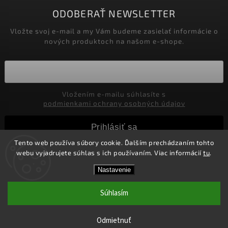
ODOBERAŤ NEWSLETTER
Vložte svoj e-mail a my Vám budeme zasielať informácie o
nových produktoch na našom e-shope.
Vložením e-mailu súhlasíte s
podmienkami ochrany osobných údajov
Prihlásiť sa
Tento web používa súbory cookie. Ďalším prechádzaním tohto
webu vyjadrujete súhlas s ich používaním. Viac informácií
tu
.
Copyright 2026
Marco Moralli
. Všetky práva vyhradené.
Nastavenie
Upraviť nastavenie cookies
Súhlasím
Vytvořil
Shoptet
| Design
Shoptak.cz.
Doprava ZDARMA nad 45,- Eur pre SR
Odmietnuť