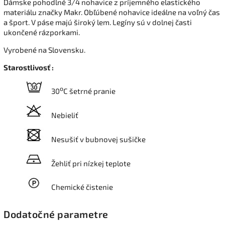
Dámske pohodlné 3/4 nohavice z príjemného elastického
materiálu značky Makr. Obľúbené nohavice ideálne na voľný čas
a šport. V páse majú široký lem. Legíny sú v dolnej časti
ukončené rázporkami.
Vyrobené na Slovensku.
Starostlivosť :
o
30
C šetrné pranie
Nebieliť
Nesušiť v bubnovej sušičke
Žehliť pri nízkej teplote
Chemické čistenie
Dodatočné parametre