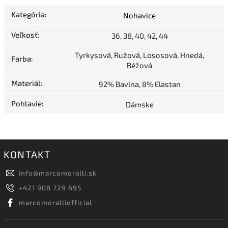
Kategória
:
Nohavice
Veľkosť
:
36, 38, 40, 42, 44
Tyrkysová, Ružová, Lososová, Hnedá,
Farba
:
Béžová
Materiál
:
92% Bavlna, 8% Elastan
Pohlavie
:
Dámske
KONTAKT
info
@
marcomoralli.sk
+421 908 729 695
marcomoralliofficial