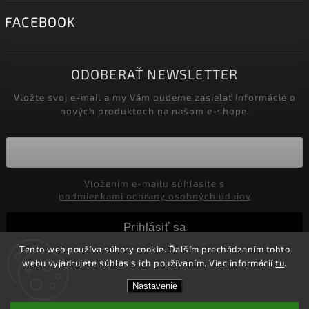
FACEBOOK
ODOBERAŤ NEWSLETTER
Vložte svoj e-mail a my Vám budeme zasielať informácie o
nových produktoch na našom e-shope.
Vložením e-mailu súhlasíte s
podmienkami ochrany osobných údajov
Prihlásiť sa
Tento web používa súbory cookie. Ďalším prechádzaním tohto
webu vyjadrujete súhlas s ich používaním. Viac informácií
tu
.
Copyright 2026
Marco Moralli
. Všetky práva vyhradené.
Nastavenie
Upraviť nastavenie cookies