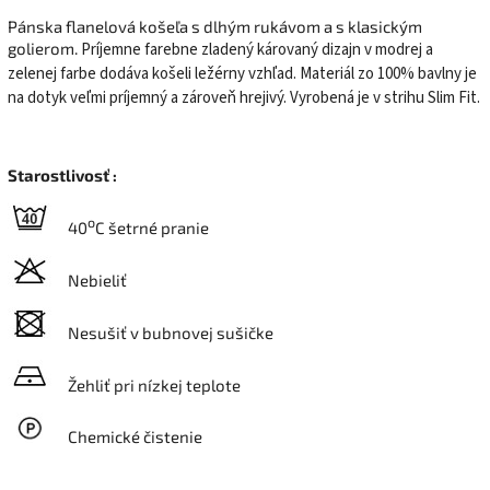
Pánska flanelová košeľa s dlhým rukávom a s klasickým
golierom.
Príjemne farebne zladený károvaný dizajn v modrej a
zelenej farbe dodáva košeli ležérny vzhľad. Materiál zo 100% bavlny je
na dotyk veľmi príjemný a zároveň hrejivý. Vyrobená je v strihu Slim Fit.
Starostlivosť :
o
40
C šetrné pranie
Nebieliť
Nesušiť v bubnovej sušičke
Žehliť pri nízkej teplote
Chemické čistenie