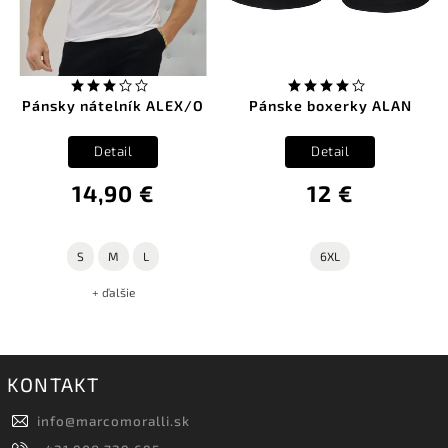
Pánsky nátelník ALEX/O
Pánske boxerky ALAN
Detail
Detail
14,90 €
12 €
S
M
L
6XL
+ ďalšie
KONTAKT
info
@
marcomoralli.sk