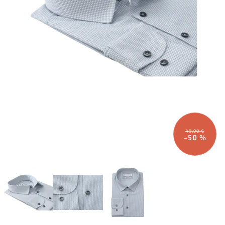
49,90 €
–50 %