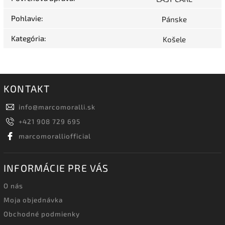
Pohlavie
:
Pánske
Kategória
:
Košele
KONTAKT
info
@
marcomoralli.sk
+421 908 729 695
marcomoralliofficial
INFORMÁCIE PRE VÁS
O nás
Moja objednávka
Obchodné podmienky