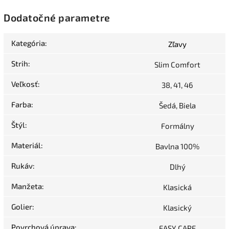
Dodatočné parametre
Kategória
:
Zľavy
Strih
:
Slim Comfort
Veľkosť
:
38, 41, 46
Farba
:
Šedá, Biela
Štýl
:
Formálny
Materiál
:
Bavlna 100%
Rukáv
:
Dlhý
Manžeta
:
Klasická
Golier
:
Klasický
Povrchová úprava
:
EASY CARE