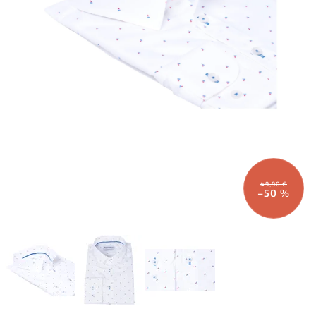
49,90 €
–50 %