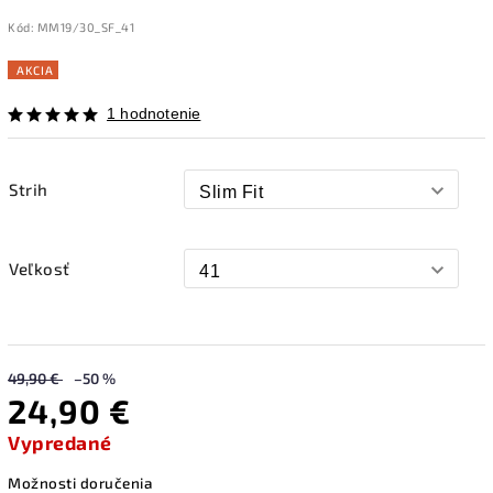
Kód:
MM19/30_SF_41
AKCIA
1 hodnotenie
Strih
Veľkosť
49,90 €
–50 %
24,90 €
Vypredané
Možnosti doručenia