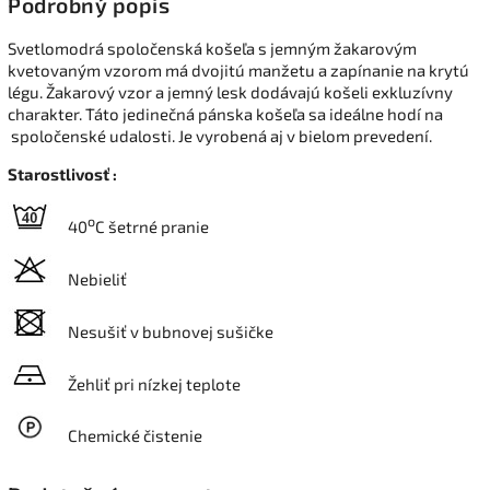
Podrobný popis
Svetlomodrá spoločenská košeľa s jemným žakarovým
kvetovaným vzorom má dvojitú manžetu a zapínanie na krytú
légu. Žakarový vzor a jemný lesk dodávajú košeli exkluzívny
charakter. Táto jedinečná pánska košeľa sa ideálne hodí na
spoločenské udalosti. Je vyrobená aj v bielom prevedení.
Starostlivosť :
o
40
C šetrné pranie
Nebieliť
Nesušiť v bubnovej sušičke
Žehliť pri nízkej teplote
Chemické čistenie