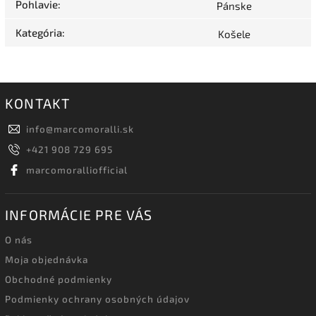
Pohlavie
:
Pánske
Kategória
:
Košele
KONTAKT
info
@
marcomoralli.sk
+421 908 729 695
marcomoralliofficial
INFORMÁCIE PRE VÁS
O nás
Moja objednávka
Obchodné podmienky
Podmienky ochrany osobných údajov