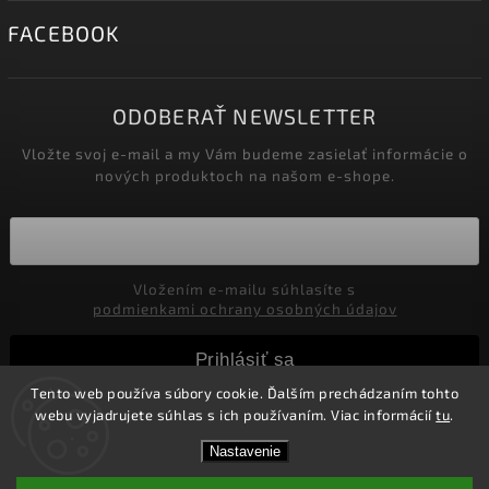
FACEBOOK
ODOBERAŤ NEWSLETTER
Vložte svoj e-mail a my Vám budeme zasielať informácie o
nových produktoch na našom e-shope.
Vložením e-mailu súhlasíte s
podmienkami ochrany osobných údajov
Prihlásiť sa
Tento web používa súbory cookie. Ďalším prechádzaním tohto
webu vyjadrujete súhlas s ich používaním. Viac informácií
tu
.
Copyright 2026
Marco Moralli
. Všetky práva vyhradené.
Nastavenie
Upraviť nastavenie cookies