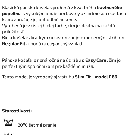
Klasická pánska košeľa vyrobená z kvalitného
bavlneného
popelínu
s vysokým podielom bavlny a s prímesou elastanu,
ktorá zaručuje jej pohodlné nosenie.
Vyrobená je v čistej bielej farbe, čím je ideálna na každú
príležitosť.
Biela košeľa s krátkym rukávom zaujme moderným strihom
Regular Fit
a
ponúka elegantný vzhľad.
Pánska košeľa je nenáročná na údržbu s
Easy Care
, čím je
perfektným spoločníkom pre každého muža.
Tento model je vyrobený aj v strihu
Slim Fit
-
model R66
Starostlivosť :
o
30
C šetrné pranie