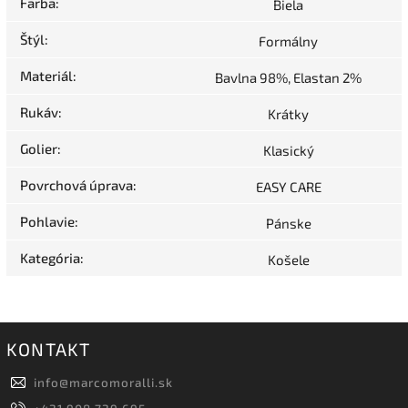
Farba
:
Biela
Štýl
:
Formálny
Materiál
:
Bavlna 98%, Elastan 2%
Rukáv
:
Krátky
Golier
:
Klasický
Povrchová úprava
:
EASY CARE
Pohlavie
:
Pánske
Kategória
:
Košele
KONTAKT
info
@
marcomoralli.sk