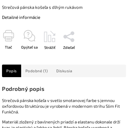
Strečová pánska košeľa s dlhým rukávom
Detailné informácie
Tlač
Opýtať sa
Strážiť
Zdieľať
Popis
Podobné (1)
Diskusia
Podrobný popis
Strečová pánska košeľa v svetlo smotanovej farbe s jemnou
oxfordovou štruktúrou je vyrobená v modernom strihu Slim Fit
Funkčná.
Materiál zložený z bavlnených priadzí a elastanu dokonale drží
tvar, je elastický a ľahko sa žehlí. Pánska košeľa vyrobená z