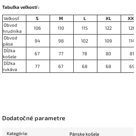
Tabuľka veľkostí :
Veľkosť
S
M
L
XL
XX
Obvod
106
110
115
122
126
hrudníka
Obvod
94
98
102
109
114
pása
Dĺžka
67
77
78
80
81
košele
Dĺžka
77
67
68
68
69
rukáva
Dodatočné parametre
Kategória
:
Pánske košele