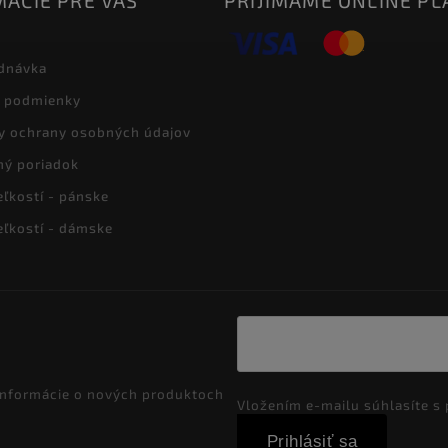
ÁCIE PRE VÁS
PRIJÍMAME ONLINE PL
dnávka
 podmienky
y ochrany osobných údajov
ný poriadok
eľkostí - pánske
eľkostí - dámske
 informácie o nových produktoch
Vložením e-mailu súhlasíte s
Prihlásiť sa