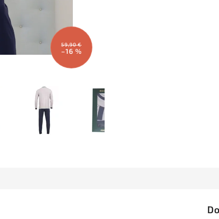
59,90 €
–16 %
Do