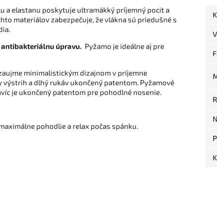
 a elastanu poskytuje ultramäkký príjemný pocit a
K
to materiálov zabezpečuje, že vlákna sú priedušné s
dia.
V
a
antibakteriálnu úpravu.
Pyžamo je ideálne aj pre
F
zaujme minimalistickým dizajnom v príjemne
M
y výstrih a dlhý rukáv ukončený patentom. Pyžamové
avíc je ukončený patentom pre pohodlné nosenie.
R
N
maximálne pohodlie a relax počas spánku.
P
K