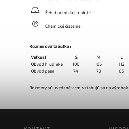
Žehliť pri nízkej teplote
Chemické čistenie
Rozmerová tabuľka :
Veľkosť
S
M
L
Obvod hrudníka
100
106
112
Obvod pása
74
78
86
Rozmery sú uvedené v cm, vzťahujú sa na výrobok.