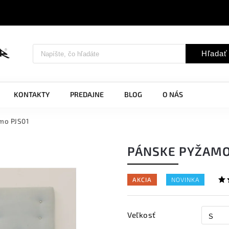
Hľadať
KONTAKTY
PREDAJNE
BLOG
O NÁS
mo PJS01
PÁNSKE PYŽAMO
AKCIA
NOVINKA
Veľkosť