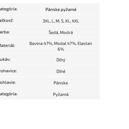
ategória
:
Pánske pyžamá
eľkosť
:
3XL, L, M, S, XL, XXL
arba
:
Šedá, Modrá
Bavlna 47%, Modal 47%, Elastan
ateriál
:
6%
ukáv
:
Dlhý
ohavice
:
Dlhé
ohlavie
:
Pánske
ategória
:
Pyžamá