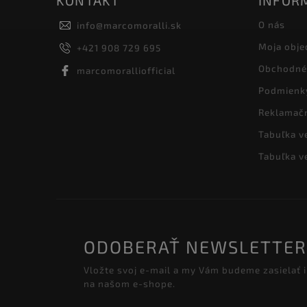
KONTAKT
INFORM
O nás
info
@
marcomoralli.sk
Moja obje
+421 908 729 695
Obchodné
marcomoralliofficial
Podmienk
Reklamač
Tabuľka v
Tabuľka v
ODOBERAŤ NEWSLETTER
Vložte svoj e-mail a my Vám budeme zasielať
na našom e-shope.