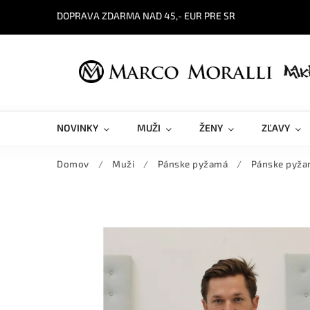
DOPRAVA ZDARMA NAD 45,- EUR PRE SR
NOVINKY
MUŽI
ŽENY
ZĽAVY
Domov
/
Muži
/
Pánske pyžamá
/
Pánske pyža