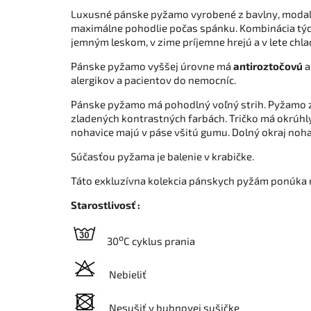
Luxusné pánske pyžamo vyrobené z bavlny, modalu
maximálne pohodlie počas spánku. Kombinácia tých
jemným leskom, v zime príjemne hrejú a v lete chla
Pánske pyžamo vyššej úrovne má
antiroztočovú
alergikov a pacientov do nemocníc.
Pánske pyžamo má pohodlný voľný strih. Pyžamo 
zladených kontrastných farbách. Tričko má okrúhl
nohavice majú v páse všitú gumu. Dolný okraj noh
Súčasťou pyžama je balenie v krabičke.
Táto exkluzívna kolekcia pánskych pyžám ponúka 
Starostlivosť :
o
30
C cyklus prania
Nebieliť
Nesušiť v bubnovej sušičke