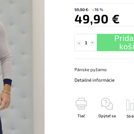
59,90 €
–16 %
49,90 €
Prida
koš
Pánske pyžamo
Detailné informácie
Tlač
Opýtať sa
Strá