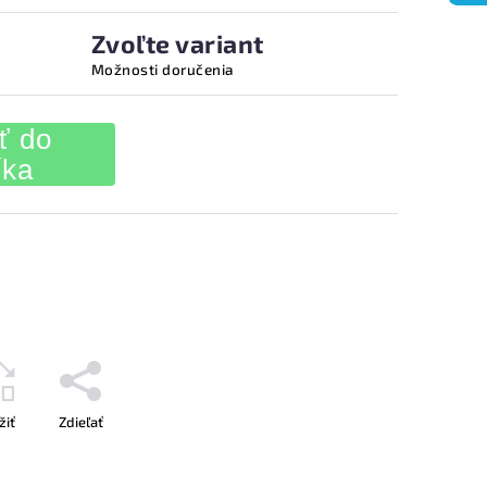
Zvoľte variant
Možnosti doručenia
ť do
íka
žiť
Zdieľať