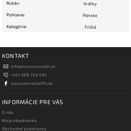
Rukáv
:
Krátky
Pohlavie
:
Pánske
Kategória
:
Tričká
KONTAKT
info
@
marcomoralli.sk
+421 908 729 695
marcomoralliofficial
INFORMÁCIE PRE VÁS
O nás
Moja objednávka
Obchodné podmienky