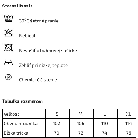
Starostlivosť :
o
30
C šetrné pranie
Nebieliť
Nesušiť v bubnovej sušičke
Žehliť pri nízkej teplote
Chemické čistenie
Tabuľka rozmerov :
Veľkosť
S
M
L
XL
Obvod hrudníka
102
106
110
114
Dĺžka trička
70
72
74
76