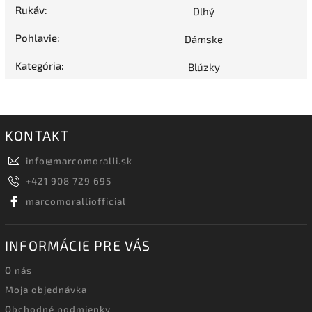
Rukáv
:
Dlhý
Pohlavie
:
Dámske
Kategória
:
Blúzky
KONTAKT
info
@
marcomoralli.sk
+421 908 729 695
marcomoralliofficial
INFORMÁCIE PRE VÁS
O nás
Moja objednávka
Obchodné podmienky