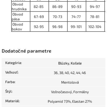
Obvod
82-85
86-89
90-93
94-97
hrudníka
Obvod
67-69
70-73
74-77
78-81
pása
Obvod
92-95
96-98
99-101
102-104
bokov
Dodatočné parametre
Kategória
:
Blúzky, Košele
Veľkosť
:
36, 38, 40, 42, 44, 46
Farba
:
Mentolová
Štýl
:
Voľnočasový, Formálny
Materiál
:
Polyamid 73%, Elastan 27%