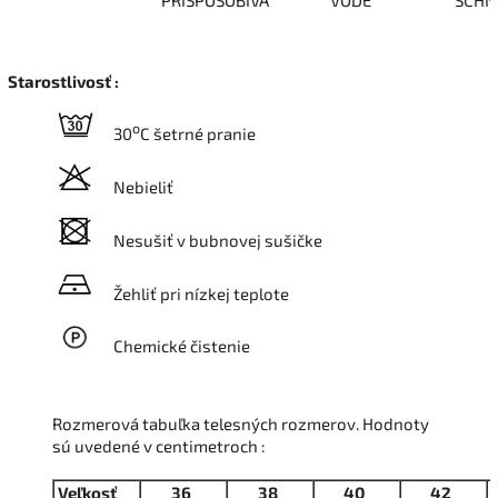
PRISPOSOBIVÁ
VODE
SCHN
Starostlivosť :
o
30
C šetrné pranie
Nebieliť
Nesušiť v bubnovej sušičke
Žehliť pri nízkej teplote
Chemické čistenie
Rozmerová tabuľka telesných rozmerov. Hodnoty
sú uvedené v centimetroch :
Veľkosť
36
38
40
42