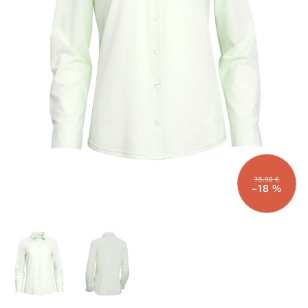
79,90 €
–18 %