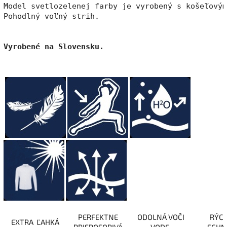
Model svetlozelenej farby je vyrobený s košeľovým
Pohodlný voľný strih. 

Vyrobené na Slovensku.
PERFEKTNE
ODOLNÁ VOČI
RÝC
EXTRA ĽAHKÁ